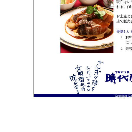
現在はレ
れる。(
お土産と
店で販売
美味しい
1
材料
にし
2
最
Copyright (C)