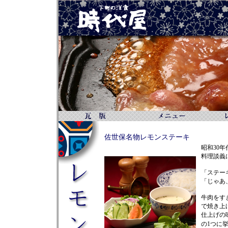
佐世保名物レモンステーキ
昭和30
料理談義
「ステー
「じゃあ
牛肉をす
で焼き上
仕上げの
の1つに