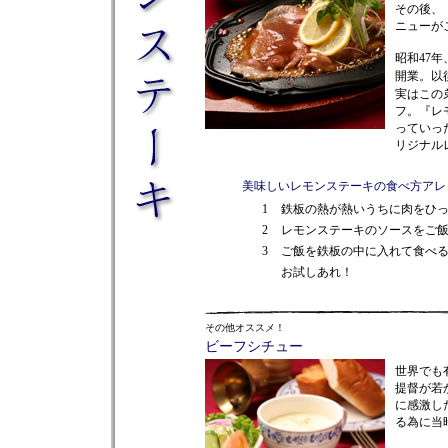
その後、
ニューが
昭和47
開業。以
実はこの
フ。『レ
っていっ
リジナル
美味しいレモンステーキの食べ方アレ
1
鉄板の熱が熱いうちに肉をひ
2
レモンステーキのソースをご
3
ご飯を鉄板の中に入れて食べ
お試しあれ！
その他オススメ！
ビーフシチュー
世界でも
提督が若
に感激し
る為に当